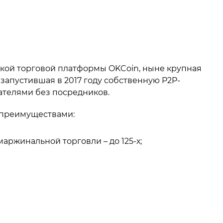
ской торговой платформы OKCoin, ныне крупная
апустившая в 2017 году собственную P2P-
ателями без посредников.
 преимуществами:
аржинальной торговли – до 125-х;