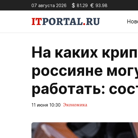
$
€
07 августа 2026
81.29
93.98
Нов
На каких кри
россияне мог
работать: сос
Экономика
11 июня 10:30