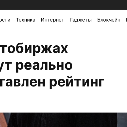
ости
Техника
Интернет
Гаджеты
Блокчейн
птобиржах
ут реально
тавлен рейтинг