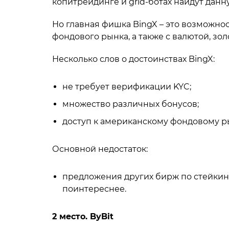
копитрейдинге и grid-ботах найдут дан
Но главная фишка BingX – это возможно
фондового рынка, а также с валютой, зол
Несколько слов о достоинствах BingX:
не требует верификации KYC;
множество различных бонусов;
доступ к американскому фондовому р
Основной недостаток:
предложения других бирж по стейкинг
поинтереснее.
2 место. ByBit