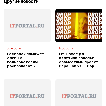
Другие новости
Новости
Новости
Facebook поможет
От шоссе до
слепым
взлетной полосы:
пользователям
совместный проект
распознавать
Papa John’s — Papa
изображения
X Cheddar —
вводит
эксклюзивную
форму водителя
службы доставки
пиццы