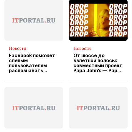
Новости
Новости
Facebook поможет
От шоссе до
слепым
взлетной полосы:
пользователям
совместный проект
распознавать
Papa John’s — Papa
изображения
X Cheddar —
вводит
эксклюзивную
форму водителя
службы доставки
пиццы