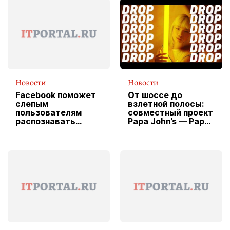
Новости
Новости
Facebook поможет
От шоссе до
слепым
взлетной полосы:
пользователям
совместный проект
распознавать
Papa John’s — Papa
изображения
X Cheddar —
вводит
эксклюзивную
форму водителя
службы доставки
пиццы