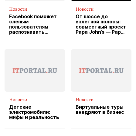
Новости
Новости
Facebook поможет
От шоссе до
слепым
взлетной полосы:
пользователям
совместный проект
распознавать
Papa John’s — Papa
изображения
X Cheddar —
вводит
эксклюзивную
форму водителя
службы доставки
пиццы
Новости
Новости
Детские
Виртуальные туры
электромобили:
внедряют в бизнес
мифы и реальность