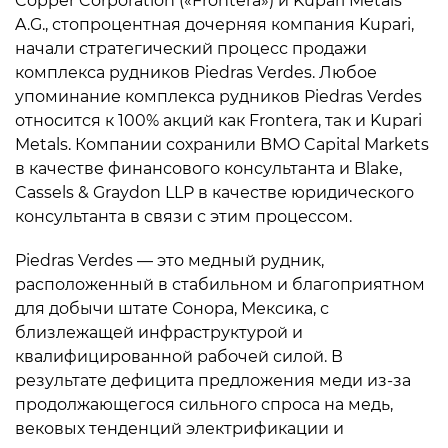
Copper Corporation («Frontera») и Kupari Metals
A.G., стопроцентная дочерняя компания Kupari,
начали стратегический процесс продажи
комплекса рудников Piedras Verdes. Любое
упоминание комплекса рудников Piedras Verdes
относится к 100% акций как Frontera, так и Kupari
Metals. Компании сохранили BMO Capital Markets
в качестве финансового консультанта и Blake,
Cassels & Graydon LLP в качестве юридического
консультанта в связи с этим процессом.
Piedras Verdes — это медный рудник,
расположенный в стабильном и благоприятном
для добычи штате Сонора, Мексика, с
близлежащей инфраструктурой и
квалифицированной рабочей силой. В
результате дефицита предложения меди из-за
продолжающегося сильного спроса на медь,
вековых тенденций электрификации и