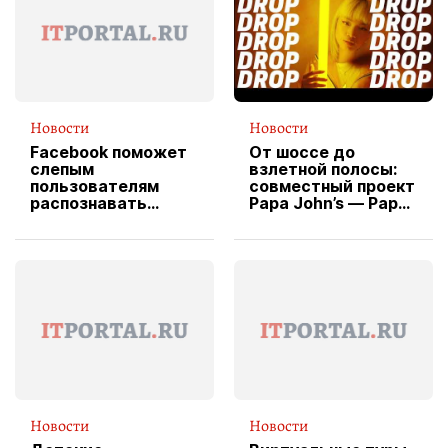
Новости
Новости
Facebook поможет
От шоссе до
слепым
взлетной полосы:
пользователям
совместный проект
распознавать
Papa John’s — Papa
изображения
X Cheddar —
вводит
эксклюзивную
форму водителя
службы доставки
пиццы
Новости
Новости