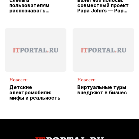
слепым
взлетной полосы:
пользователям
совместный проект
распознавать
Papa John’s — Papa
изображения
X Cheddar —
вводит
эксклюзивную
форму водителя
службы доставки
пиццы
Новости
Новости
Детские
Виртуальные туры
электромобили:
внедряют в бизнес
мифы и реальность