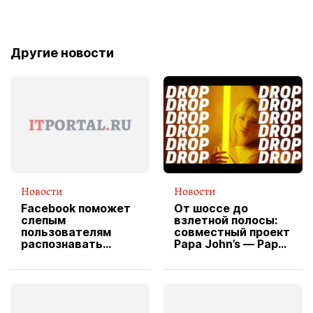
Другие новости
Новости
Новости
Facebook поможет
От шоссе до
слепым
взлетной полосы:
пользователям
совместный проект
распознавать
Papa John’s — Papa
изображения
X Cheddar —
вводит
эксклюзивную
форму водителя
службы доставки