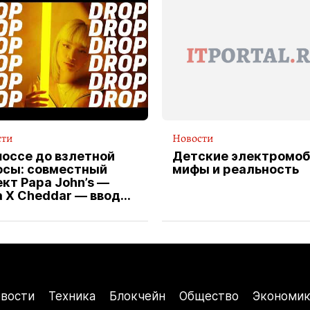
сти
Новости
шоссе до взлетной
Детские электромоб
осы: совместный
мифы и реальность
кт Papa John’s —
a X Cheddar — вводит
клюзивную форму
ителя службы
тавки пиццы
вости
Техника
Блокчейн
Общество
Экономик