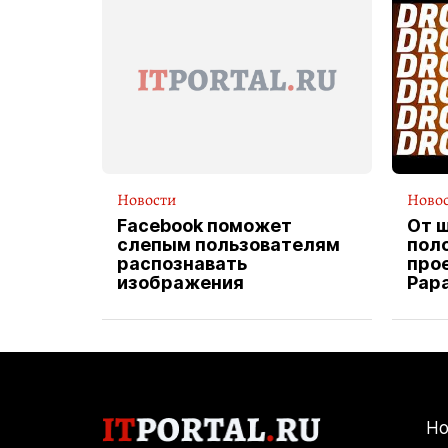
Новости
Ново
Facebook поможет
От 
слепым пользователям
пол
распознавать
прое
изображения
Pap
экс
вод
дос
Но