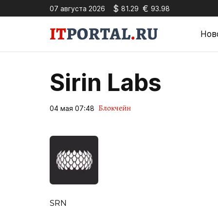
$
€
07 августа 2026
81.29
93.98
Нов
Sirin Labs
Блокчейн
04 мая 07:48
SRN