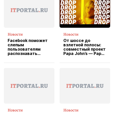
Новости
Новости
Facebook поможет
От шоссе до
слепым
взлетной полосы:
пользователям
совместный проект
распознавать
Papa John’s — Papa
изображения
X Cheddar —
вводит
эксклюзивную
форму водителя
службы доставки
пиццы
Новости
Новости