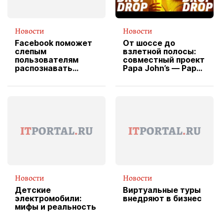
Новости
Новости
Facebook поможет
От шоссе до
слепым
взлетной полосы:
пользователям
совместный проект
распознавать
Papa John’s — Papa
изображения
X Cheddar —
вводит
эксклюзивную
форму водителя
службы доставки
пиццы
Новости
Новости
Детские
Виртуальные туры
электромобили:
внедряют в бизнес
мифы и реальность