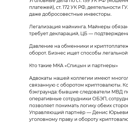
Уголовные дела по ст. 159 УК РФ (мошенн
платежей), ст. 172 УК РФ, деятельности 
даже добросовестные инвесторы.
Легализация майнинга. Майнеры обязан
требует деклараций, ЦБ — подтвержден
Давление на обменники и криптоплатеж
оборот. Бизнес ищет способы легальной
Кто такие МКА «Спицын и партнеры»
Адвокаты нашей коллегии имеют многол
связанную с оборотом криптовалюты. Ко
бэкграунда: бывшие следователи МВД по
оперативные сотрудники ОБЭП, сотрудни
позволяет понимать логику обеих сторо
Управляющий партнёр — Денис Юрьевич С
уголовному праву и обороту криптовалю