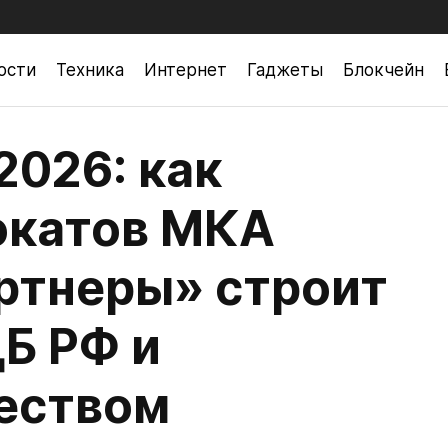
ости
Техника
Интернет
Гаджеты
Блокчейн
2026: как
окатов МКА
ртнеры» строит
Б РФ и
еством