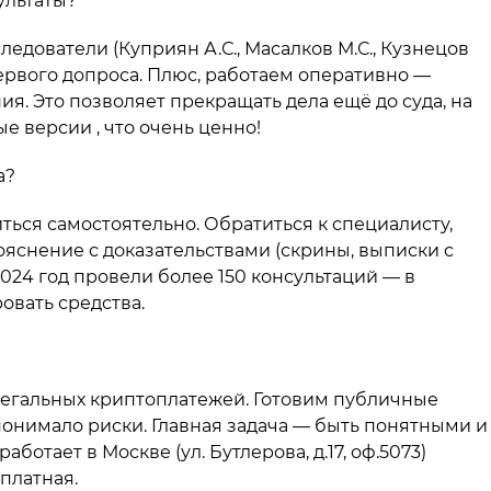
ультаты?
едователи (Куприян А.С., Масалков М.С., Кузнецов
первого допроса. Плюс, работаем оперативно —
я. Это позволяет прекращать дела ещё до суда, на
е версии , что очень ценно!
а?
ться самостоятельно. Обратиться к специалисту,
яснение с доказательствами (скрины, выписки с
2024 год провели более 150 консультаций — в
овать средства.
егальных криптоплатежей. Готовим публичные
онимало риски. Главная задача — быть понятными и
аботает в Москве (ул. Бутлерова, д.17, оф.5073)
платная.