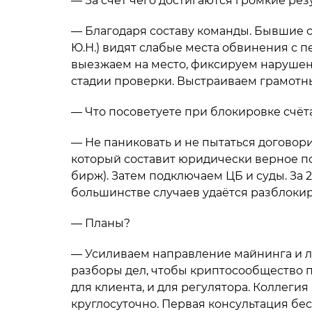
— За счёт чего достигаются громкие рез
— Благодаря составу команды. Бывшие сл
Ю.Н.) видят слабые места обвинения с 
выезжаем на место, фиксируем нарушени
стадии проверки. Выстраиваем грамотны
— Что посоветуете при блокировке счёт
— Не паниковать и не пытаться договори
который составит юридически верное по
бирж). Затем подключаем ЦБ и суды. За 
большинстве случаев удаётся разблокир
— Планы?
— Усиливаем направление майнинга и л
разборы дел, чтобы криптосообщество п
для клиента, и для регулятора. Коллегия р
круглосуточно. Первая консультация бес