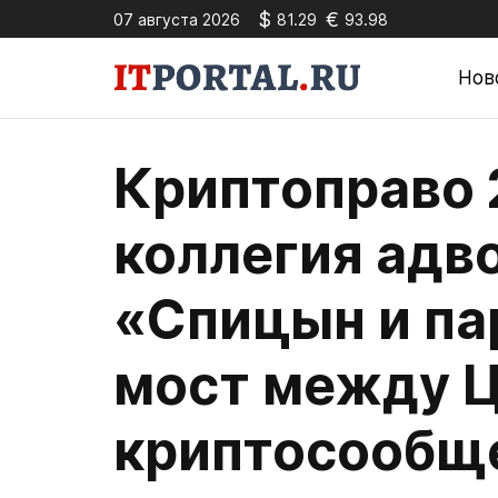
$
€
07 августа 2026
81.29
93.98
Нов
Криптоправо 
коллегия адв
«Спицын и па
мост между Ц
криптосообщ