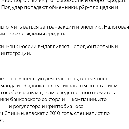
ичество), ст. 187 УК (неправомерный оборот средств
ГУ. Под удар попадают обменники, p2p-площадки и
ы отчитываться за транзакции и энергию. Налогова
ий происхождения средств.
и. Банк России выдавливает неподконтрольный
 интеграции.
етнюю успешную деятельность, в том числе
манда из 9 адвокатов с уникальным сочетанием
 особо важным делам, следственного комитета,
ки банковского сектора и IT-компаний. Это
н — и регулятора и криптобизнеса.
пицын, адвокат с 2010 года, специалист по
т.