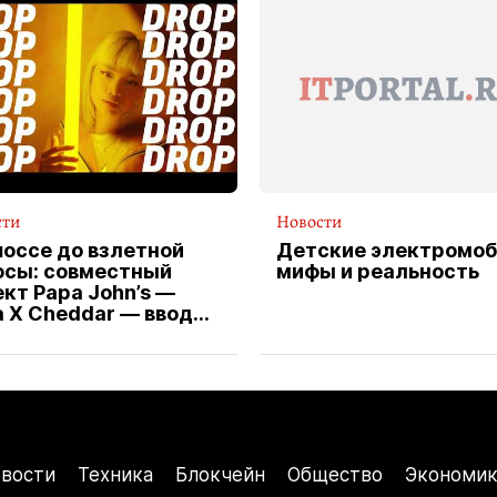
сти
Новости
шоссе до взлетной
Детские электромоб
осы: совместный
мифы и реальность
кт Papa John’s —
a X Cheddar — вводит
клюзивную форму
ителя службы
тавки пиццы
вости
Техника
Блокчейн
Общество
Экономик