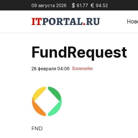
$
€
09 августа 2026
81.77
94.52
Нов
FundRequest
Блокчейн
28 февраля 04:06
FND