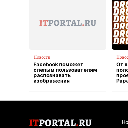
Новости
Ново
Facebook поможет
От 
слепым пользователям
пол
распознавать
прое
изображения
Pap
экс
вод
дос
Но