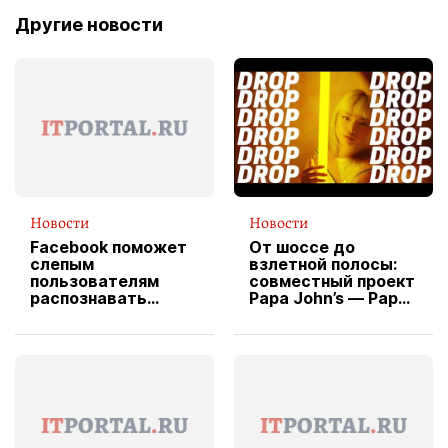
Другие новости
Новости
Новости
Facebook поможет
От шоссе до
слепым
взлетной полосы:
пользователям
совместный проект
распознавать
Papa John’s — Papa
изображения
X Cheddar —
вводит
эксклюзивную
форму водителя
службы доставки
пиццы