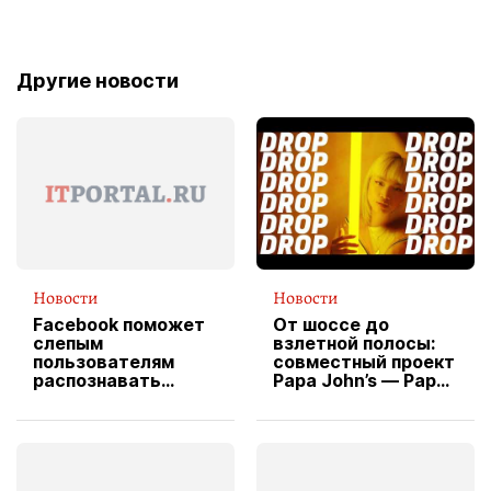
Другие новости
Новости
Новости
Facebook поможет
От шоссе до
слепым
взлетной полосы:
пользователям
совместный проект
распознавать
Papa John’s — Papa
изображения
X Cheddar —
вводит
эксклюзивную
форму водителя
службы доставки