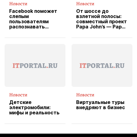
Новости
Новости
Facebook поможет
От шоссе до
слепым
взлетной полосы:
пользователям
совместный проект
распознавать
Papa John’s — Papa
изображения
X Cheddar —
вводит
эксклюзивную
форму водителя
службы доставки
пиццы
Новости
Новости
Детские
Виртуальные туры
электромобили:
внедряют в бизнес
мифы и реальность