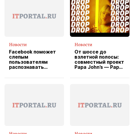
Новости
Новости
Facebook поможет
От шоссе до
слепым
взлетной полосы:
пользователям
совместный проект
распознавать
Papa John’s — Papa
изображения
X Cheddar —
вводит
эксклюзивную
форму водителя
службы доставки
пиццы
Новости
Новости