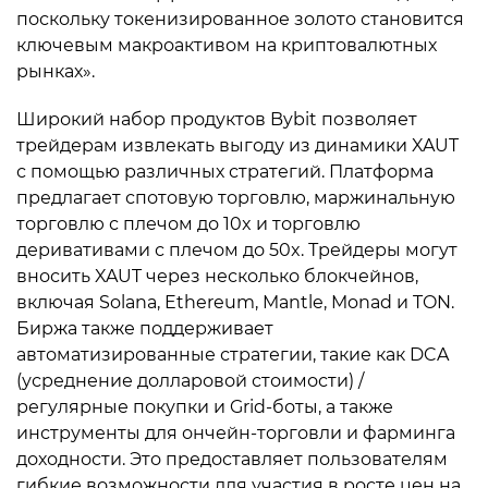
поскольку токенизированное золото становится
ключевым макроактивом на криптовалютных
рынках».
Широкий набор продуктов Bybit позволяет
трейдерам извлекать выгоду из динамики XAUT
с помощью различных стратегий. Платформа
предлагает спотовую торговлю, маржинальную
торговлю с плечом до 10x и торговлю
деривативами с плечом до 50x. Трейдеры могут
вносить XAUT через несколько блокчейнов,
включая Solana, Ethereum, Mantle, Monad и TON.
Биржа также поддерживает
автоматизированные стратегии, такие как DCA
(усреднение долларовой стоимости) /
регулярные покупки и Grid-боты, а также
инструменты для ончейн-торговли и фарминга
доходности. Это предоставляет пользователям
гибкие возможности для участия в росте цен на