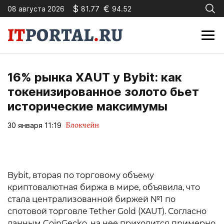
$
€
08 августа 2026
81.77
94.52
16% рынка XAUT у Bybit: как
токенизированное золото бьет
исторические максимумы
Блокчейн
30 января 11:19
Bybit, вторая по торговому объему
криптовалютная биржа в мире, объявила, что
стала централизованной биржей №1 по
спотовой торговле Tether Gold (XAUT). Согласно
данным CoinGecko, на нее приходится примерно