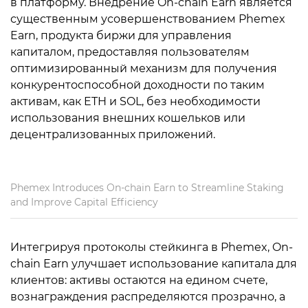
в платформу. Внедрение On-chain Earn является
существенным усовершенствованием Phemex
Earn, продукта биржи для управления
капиталом, предоставляя пользователям
оптимизированный механизм для получения
конкурентоспособной доходности по таким
активам, как ETH и SOL, без необходимости
использования внешних кошельков или
децентрализованных приложений.
Phemex Introduces On-chain Earn to Streamline Staking
and Improve Capital Efficiency
Интегрируя протоколы стейкинга в Phemex, On-
chain Earn улучшает использование капитала для
клиентов: активы остаются на едином счете,
вознаграждения распределяются прозрачно, а