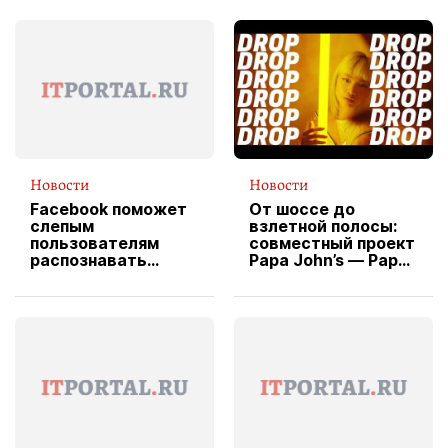
Новости
Новости
Facebook поможет
От шоссе до
слепым
взлетной полосы:
пользователям
совместный проект
распознавать
Papa John’s — Papa
изображения
X Cheddar —
вводит
эксклюзивную
форму водителя
службы доставки
пиццы