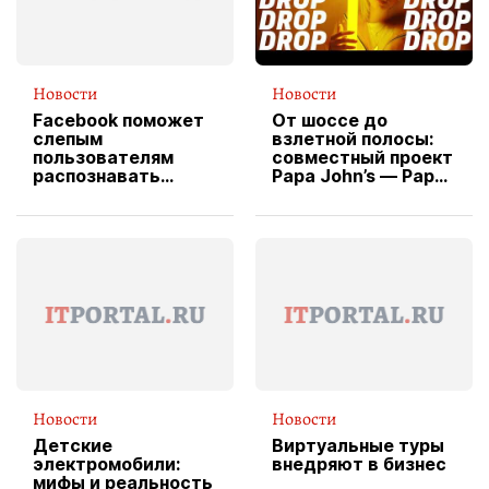
Новости
Новости
Facebook поможет
От шоссе до
слепым
взлетной полосы:
пользователям
совместный проект
распознавать
Papa John’s — Papa
изображения
X Cheddar —
вводит
эксклюзивную
форму водителя
службы доставки
пиццы
Новости
Новости
Детские
Виртуальные туры
электромобили:
внедряют в бизнес
мифы и реальность