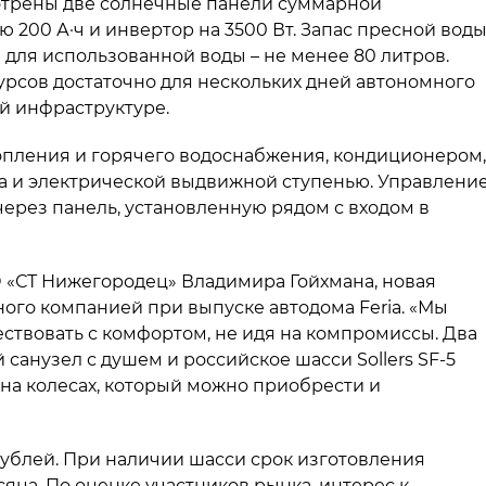
отрены две солнечные панели суммарной
 200 А·ч и инвертор на 3500 Вт. Запас пресной вод
а для использованной воды – не менее 80 литров.
сурсов достаточно для нескольких дней автономного
й инфраструктуре.
опления и горячего водоснабжения, кондиционером,
 и электрической выдвижной ступенью. Управлени
ерез панель, установленную рядом с входом в
 «СТ Нижегородец» Владимира Гойхмана, новая
ного компанией при выпуске автодома Feria. «Мы
шествовать с комфортом, не идя на компромиссы. Два
санузел с душем и российское шасси Sollers SF-5
на колесах, который можно приобрести и
 рублей. При наличии шасси срок изготовления
яца. По оценке участников рынка, интерес к