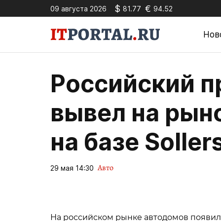
$
€
09 августа 2026
81.77
94.52
Нов
Российский п
вывел на рын
на базе Soller
Авто
29 мая 14:30
На российском рынке автодомов появил