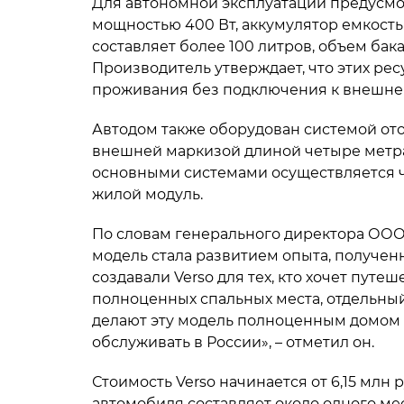
Для автономной эксплуатации предусм
мощностью 400 Вт, аккумулятор емкостью
составляет более 100 литров, объем бак
Производитель утверждает, что этих ре
проживания без подключения к внешне
Автодом также оборудован системой от
внешней маркизой длиной четыре метра
основными системами осуществляется ч
жилой модуль.
По словам генерального директора ООО
модель стала развитием опыта, получен
создавали Verso для тех, кто хочет путе
полноценных спальных места, отдельный 
делают эту модель полноценным домом 
обслуживать в России», – отметил он.
Стоимость Verso начинается от 6,15 млн
автомобиля составляет около одного мес